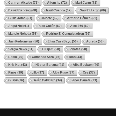
Carmen Alcaide
(73)
Alfonsito
(72)
Mari Carm
(71)
Daivid Dancing
(68)
TrinitiCuenca
(67)
Saúl El Largo
(66)
Guille Jotas
(63)
Galeote
(62)
Armario Gómes
(61)
Angul Noi
(61)
Paco Gullón
(60)
Alex 360
(60)
Manolo Noheda
(58)
Rodrigo El Conquistadron
(56)
Javi Pedroñeras
(56)
Elisa CasaBayo
(56)
Agreda
(53)
Sergio News
(51)
Luisjam
(50)
Jonatas
(50)
Rosio
(49)
Comando Sara
(46)
Rian
(44)
Kris Kat
(43)
Néstor Banana
(41)
Alba Beckam
(40)
Pinós
(39)
Lillo
(37)
Alba Ruso
(37)
Ore
(37)
Gusvil
(36)
Belén Galletero
(34)
Señor Cañete
(33)
Ver Todos