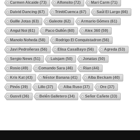
Carmen Alcaide
(73)
Alfonsito
(72)
Mari Carm
(71)
Daivid Dancing
(67)
TrinitiCuenca
(67)
Saúl El Largo
(66)
Guille Jotas
(63)
Galeote
(62)
Armario Gómes
(61)
Angul Noi
(61)
Paco Gullón
(60)
Alex 360
(59)
Manolo Noheda
(58)
Rodrigo El Conquistadron
(56)
Javi Pedroñeras
(56)
Elisa CasaBayo
(56)
Agreda
(53)
Sergio News
(51)
Luisjam
(50)
Jonatas
(50)
Rosio
(49)
Comando Sara
(46)
Rian
(44)
Kris Kat
(43)
Néstor Banana
(41)
Alba Beckam
(40)
Pinós
(39)
Lillo
(37)
Alba Ruso
(37)
Ore
(37)
Gusvil
(36)
Belén Galletero
(34)
Señor Cañete
(33)
Ver Todos