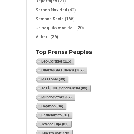
Reportajes
(71)
Saraos Navidad
(42)
Semana Santa
(166)
Un poquito más de…
(20)
Vídeos
(36)
Top Prensa Peoples
Leo Cortigol
(115)
Huertas de Cuenca
(107)
Massobal
(89)
José Luis Confidencial
(89)
MundoCofrex
(87)
Daymon
(84)
Estudiantito
(81)
Texeda Hijo
(81)
Alberto Vale
(78)