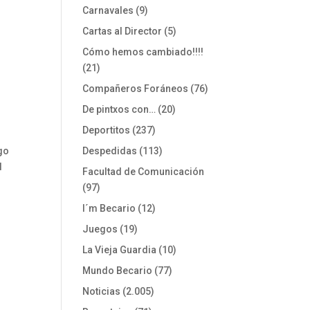
Carnavales
(9)
Cartas al Director
(5)
Cómo hemos cambiado!!!!
(21)
Compañeros Foráneos
(76)
De pintxos con…
(20)
Deportitos
(237)
go
Despedidas
(113)
l
Facultad de Comunicación
(97)
I´m Becario
(12)
Juegos
(19)
La Vieja Guardia
(10)
Mundo Becario
(77)
Noticias
(2.005)