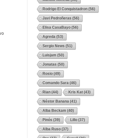
Rodrigo El Conquistadron
(56)
Javi Pedroñeras
(56)
Elisa CasaBayo
(56)
vo
Agreda
(53)
Sergio News
(51)
Luisjam
(50)
Jonatas
(50)
Rosio
(49)
Comando Sara
(46)
Rian
(44)
Kris Kat
(43)
Néstor Banana
(41)
Alba Beckam
(40)
Pinós
(39)
Lillo
(37)
Alba Ruso
(37)