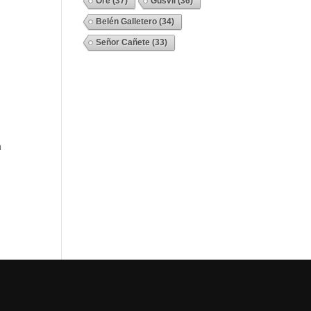
Ore
(37)
Gusvil
(36)
Belén Galletero
(34)
Señor Cañete
(33)
Ver Todos
a