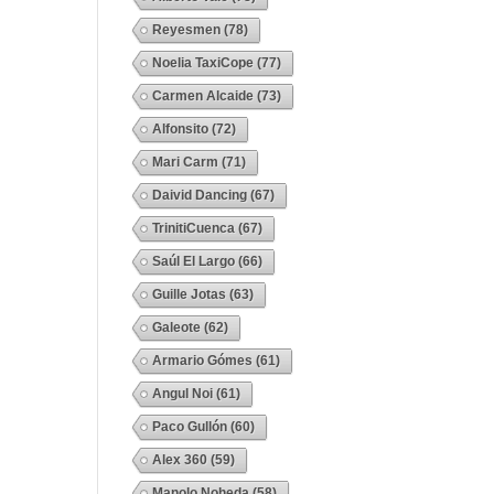
Reyesmen
(78)
Noelia TaxiCope
(77)
Carmen Alcaide
(73)
Alfonsito
(72)
Mari Carm
(71)
Daivid Dancing
(67)
TrinitiCuenca
(67)
Saúl El Largo
(66)
Guille Jotas
(63)
Galeote
(62)
Armario Gómes
(61)
Angul Noi
(61)
Paco Gullón
(60)
Alex 360
(59)
Manolo Noheda
(58)