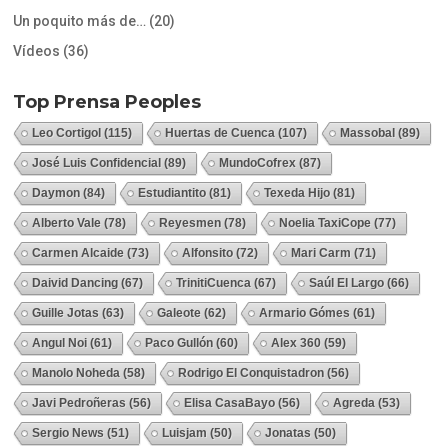
Un poquito más de…
(20)
Vídeos
(36)
Top Prensa Peoples
Leo Cortigol
(115)
Huertas de Cuenca
(107)
Massobal
(89)
José Luis Confidencial
(89)
MundoCofrex
(87)
Daymon
(84)
Estudiantito
(81)
Texeda Hijo
(81)
Alberto Vale
(78)
Reyesmen
(78)
Noelia TaxiCope
(77)
Carmen Alcaide
(73)
Alfonsito
(72)
Mari Carm
(71)
Daivid Dancing
(67)
TrinitiCuenca
(67)
Saúl El Largo
(66)
Guille Jotas
(63)
Galeote
(62)
Armario Gómes
(61)
Angul Noi
(61)
Paco Gullón
(60)
Alex 360
(59)
Manolo Noheda
(58)
Rodrigo El Conquistadron
(56)
Javi Pedroñeras
(56)
Elisa CasaBayo
(56)
Agreda
(53)
Sergio News
(51)
Luisjam
(50)
Jonatas
(50)