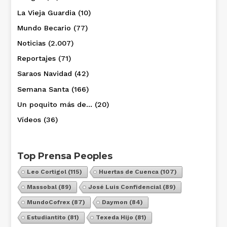
La Vieja Guardia
(10)
Mundo Becario
(77)
Noticias
(2.007)
Reportajes
(71)
Saraos Navidad
(42)
Semana Santa
(166)
Un poquito más de…
(20)
Vídeos
(36)
Top Prensa Peoples
Leo Cortigol
(115)
Huertas de Cuenca
(107)
Massobal
(89)
José Luis Confidencial
(89)
MundoCofrex
(87)
Daymon
(84)
Estudiantito
(81)
Texeda Hijo
(81)