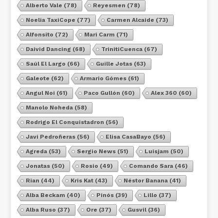
Alberto Vale
(78)
Reyesmen
(78)
Noelia TaxiCope
(77)
Carmen Alcaide
(73)
Alfonsito
(72)
Mari Carm
(71)
Daivid Dancing
(68)
TrinitiCuenca
(67)
Saúl El Largo
(66)
Guille Jotas
(63)
Galeote
(62)
Armario Gómes
(61)
Angul Noi
(61)
Paco Gullón
(60)
Alex 360
(60)
Manolo Noheda
(58)
Rodrigo El Conquistadron
(56)
Javi Pedroñeras
(56)
Elisa CasaBayo
(56)
Agreda
(53)
Sergio News
(51)
Luisjam
(50)
Jonatas
(50)
Rosio
(49)
Comando Sara
(46)
Rian
(44)
Kris Kat
(43)
Néstor Banana
(41)
Alba Beckam
(40)
Pinós
(39)
Lillo
(37)
Alba Ruso
(37)
Ore
(37)
Gusvil
(36)