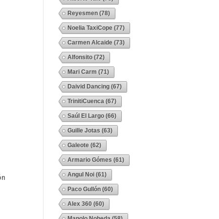
Reyesmen
(78)
Noelia TaxiCope
(77)
Carmen Alcaide
(73)
Alfonsito
(72)
Mari Carm
(71)
Daivid Dancing
(67)
TrinitiCuenca
(67)
Saúl El Largo
(66)
Guille Jotas
(63)
Galeote
(62)
Armario Gómes
(61)
Angul Noi
(61)
ón
Paco Gullón
(60)
Alex 360
(60)
Manolo Noheda
(58)