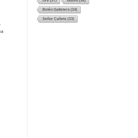
Ore
(37)
Gusvil
(36)
Belén Galletero
(34)
Señor Cañete
(33)
o
Ver Todos
ma