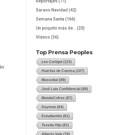
Reportajes
(71)
Saraos Navidad
(42)
Semana Santa
(166)
Un poquito más de…
(20)
Vídeos
(36)
Top Prensa Peoples
Leo Cortigol
(115)
más
Huertas de Cuenca
(107)
Massobal
(89)
José Luis Confidencial
(89)
MundoCofrex
(87)
Daymon
(84)
Estudiantito
(81)
Texeda Hijo
(81)
Alberto Vale
(78)