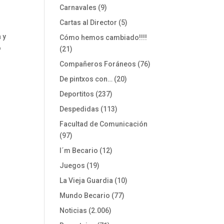
Carnavales
(9)
Cartas al Director
(5)
 y
Cómo hemos cambiado!!!!
o
(21)
Compañeros Foráneos
(76)
De pintxos con…
(20)
Deportitos
(237)
Despedidas
(113)
Facultad de Comunicación
(97)
I´m Becario
(12)
Juegos
(19)
La Vieja Guardia
(10)
Mundo Becario
(77)
Noticias
(2.006)