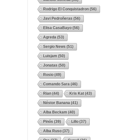
Rodrigo El Conquistadron
(56)
Javi Pedroñeras
(56)
Elisa CasaBayo
(56)
Agreda
(53)
Sergio News
(51)
Luisjam
(50)
Jonatas
(50)
Rosio
(49)
Comando Sara
(46)
Rian
(44)
Kris Kat
(43)
Néstor Banana
(41)
Alba Beckam
(40)
Pinós
(39)
Lillo
(37)
Alba Ruso
(37)