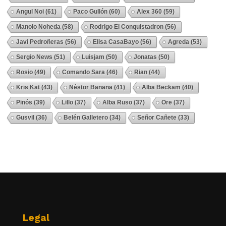
Angul Noi
(61)
Paco Gullón
(60)
Alex 360
(59)
Manolo Noheda
(58)
Rodrigo El Conquistadron
(56)
Javi Pedroñeras
(56)
Elisa CasaBayo
(56)
Agreda
(53)
Sergio News
(51)
Luisjam
(50)
Jonatas
(50)
Rosio
(49)
Comando Sara
(46)
Rian
(44)
Kris Kat
(43)
Néstor Banana
(41)
Alba Beckam
(40)
Pinós
(39)
Lillo
(37)
Alba Ruso
(37)
Ore
(37)
Gusvil
(36)
Belén Galletero
(34)
Señor Cañete
(33)
Ver Todos
Legal