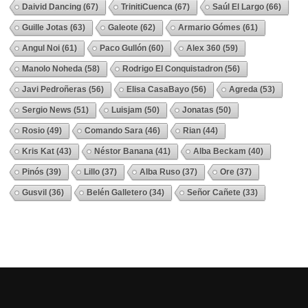
Daivid Dancing
(67)
TrinitiCuenca
(67)
Saúl El Largo
(66)
Guille Jotas
(63)
Galeote
(62)
Armario Gómes
(61)
Angul Noi
(61)
Paco Gullón
(60)
Alex 360
(59)
Manolo Noheda
(58)
Rodrigo El Conquistadron
(56)
Javi Pedroñeras
(56)
Elisa CasaBayo
(56)
Agreda
(53)
Sergio News
(51)
Luisjam
(50)
Jonatas
(50)
Rosio
(49)
Comando Sara
(46)
Rian
(44)
Kris Kat
(43)
Néstor Banana
(41)
Alba Beckam
(40)
Pinós
(39)
Lillo
(37)
Alba Ruso
(37)
Ore
(37)
Gusvil
(36)
Belén Galletero
(34)
Señor Cañete
(33)
Ver Todos