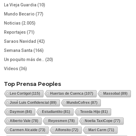
La Vieja Guardia
(10)
Mundo Becario
(77)
Noticias
(2.005)
Reportajes
(71)
Saraos Navidad
(42)
Semana Santa
(166)
Un poquito más de…
(20)
Vídeos
(36)
Top Prensa Peoples
Leo Cortigol
(115)
Huertas de Cuenca
(107)
Massobal
(89)
José Luis Confidencial
(89)
MundoCofrex
(87)
Daymon
(84)
Estudiantito
(81)
Texeda Hijo
(81)
Alberto Vale
(78)
Reyesmen
(78)
Noelia TaxiCope
(77)
Carmen Alcaide
(73)
Alfonsito
(72)
Mari Carm
(71)