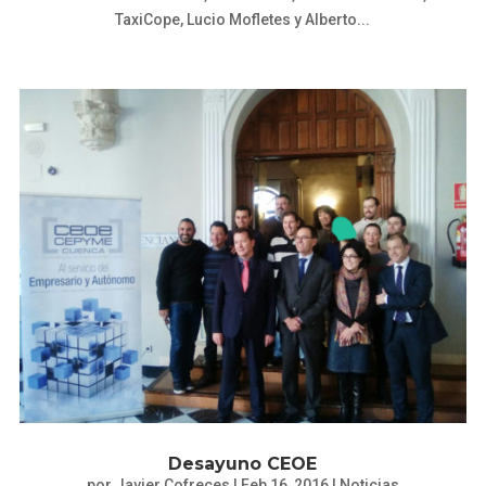
TaxiCope, Lucio Mofletes y Alberto...
Desayuno CEOE
por
Javier Cofreces
|
Feb 16, 2016
|
Noticias