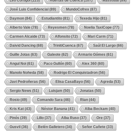
Leo Cortigol
(115)
Huertas de Cuenca
(107)
Massobal
(89)
José Luis Confidencial
(89)
MundoCofrex
(87)
Daymon
(84)
Estudiantito
(81)
Texeda Hijo
(81)
Alberto Vale
(78)
Reyesmen
(78)
Noelia TaxiCope
(77)
Carmen Alcaide
(73)
Alfonsito
(72)
Mari Carm
(71)
Daivid Dancing
(68)
TrinitiCuenca
(67)
Saúl El Largo
(66)
Guille Jotas
(63)
Galeote
(62)
Armario Gómes
(61)
Angul Noi
(61)
Paco Gullón
(60)
Alex 360
(60)
Manolo Noheda
(58)
Rodrigo El Conquistadron
(56)
Javi Pedroñeras
(56)
Elisa CasaBayo
(56)
Agreda
(53)
Sergio News
(51)
Luisjam
(50)
Jonatas
(50)
Rosio
(49)
Comando Sara
(46)
Rian
(44)
Kris Kat
(43)
Néstor Banana
(41)
Alba Beckam
(40)
Pinós
(39)
Lillo
(37)
Alba Ruso
(37)
Ore
(37)
Gusvil
(36)
Belén Galletero
(34)
Señor Cañete
(33)