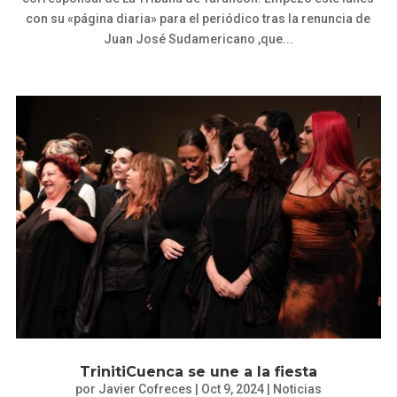
con su «página diaria» para el periódico tras la renuncia de
Juan José Sudamericano ,que...
TrinitiCuenca se une a la fiesta
por
Javier Cofreces
|
Oct 9, 2024
|
Noticias