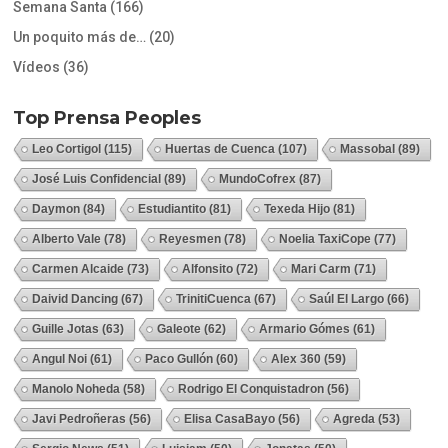
Semana Santa
(166)
Un poquito más de…
(20)
Vídeos
(36)
Top Prensa Peoples
Leo Cortigol
(115)
Huertas de Cuenca
(107)
Massobal
(89)
José Luis Confidencial
(89)
MundoCofrex
(87)
Daymon
(84)
Estudiantito
(81)
Texeda Hijo
(81)
Alberto Vale
(78)
Reyesmen
(78)
Noelia TaxiCope
(77)
Carmen Alcaide
(73)
Alfonsito
(72)
Mari Carm
(71)
Daivid Dancing
(67)
TrinitiCuenca
(67)
Saúl El Largo
(66)
Guille Jotas
(63)
Galeote
(62)
Armario Gómes
(61)
Angul Noi
(61)
Paco Gullón
(60)
Alex 360
(59)
Manolo Noheda
(58)
Rodrigo El Conquistadron
(56)
Javi Pedroñeras
(56)
Elisa CasaBayo
(56)
Agreda
(53)