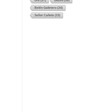
Ore
(37)
Gusvil
(36)
Belén Galletero
(34)
Señor Cañete
(33)
Ver Todos