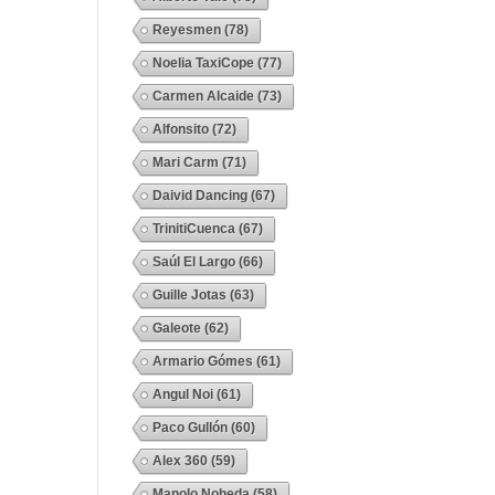
Reyesmen
(78)
Noelia TaxiCope
(77)
Carmen Alcaide
(73)
Alfonsito
(72)
Mari Carm
(71)
Daivid Dancing
(67)
TrinitiCuenca
(67)
Saúl El Largo
(66)
Guille Jotas
(63)
Galeote
(62)
Armario Gómes
(61)
Angul Noi
(61)
a
Paco Gullón
(60)
Alex 360
(59)
Manolo Noheda
(58)