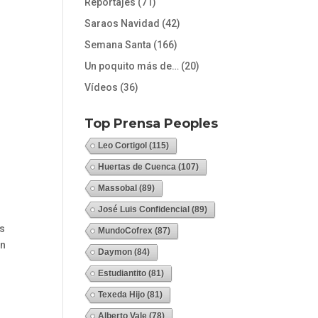
Reportajes
(71)
Saraos Navidad
(42)
Semana Santa
(166)
Un poquito más de…
(20)
Vídeos
(36)
Top Prensa Peoples
Leo Cortigol
(115)
Huertas de Cuenca
(107)
Massobal
(89)
José Luis Confidencial
(89)
as
MundoCofrex
(87)
en
Daymon
(84)
Estudiantito
(81)
Texeda Hijo
(81)
Alberto Vale
(78)