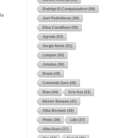
Rodrigo El Conquistadron
(56)
la
Javi Pedroñeras
(56)
Elisa CasaBayo
(56)
Agreda
(53)
Sergio News
(51)
Luisjam
(50)
Jonatas
(50)
Rosio
(49)
Comando Sara
(46)
Rian
(44)
Kris Kat
(43)
Néstor Banana
(41)
Alba Beckam
(40)
Pinós
(39)
Lillo
(37)
Alba Ruso
(37)