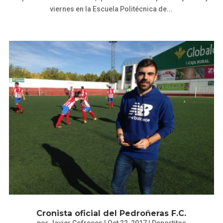
viernes en la Escuela Politécnica de...
Cronista oficial del Pedroñeras F.C.
por
Javier Cofreces
|
Oct 22, 2017
|
Deportitos