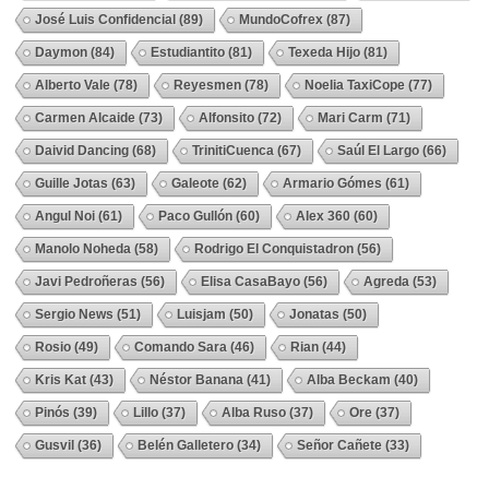
José Luis Confidencial
(89)
MundoCofrex
(87)
Daymon
(84)
Estudiantito
(81)
Texeda Hijo
(81)
Alberto Vale
(78)
Reyesmen
(78)
Noelia TaxiCope
(77)
Carmen Alcaide
(73)
Alfonsito
(72)
Mari Carm
(71)
Daivid Dancing
(68)
TrinitiCuenca
(67)
Saúl El Largo
(66)
Guille Jotas
(63)
Galeote
(62)
Armario Gómes
(61)
Angul Noi
(61)
Paco Gullón
(60)
Alex 360
(60)
Manolo Noheda
(58)
Rodrigo El Conquistadron
(56)
Javi Pedroñeras
(56)
Elisa CasaBayo
(56)
Agreda
(53)
Sergio News
(51)
Luisjam
(50)
Jonatas
(50)
Rosio
(49)
Comando Sara
(46)
Rian
(44)
Kris Kat
(43)
Néstor Banana
(41)
Alba Beckam
(40)
Pinós
(39)
Lillo
(37)
Alba Ruso
(37)
Ore
(37)
Gusvil
(36)
Belén Galletero
(34)
Señor Cañete
(33)
Ver Todos