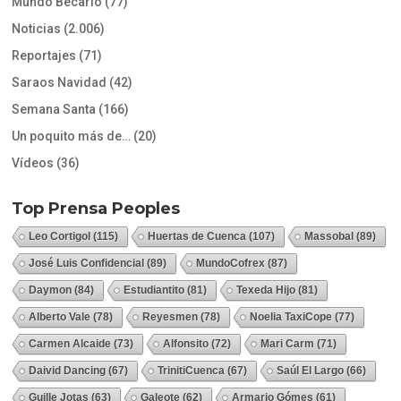
Mundo Becario
(77)
Noticias
(2.006)
Reportajes
(71)
Saraos Navidad
(42)
Semana Santa
(166)
Un poquito más de…
(20)
Vídeos
(36)
Top Prensa Peoples
Leo Cortigol
(115)
Huertas de Cuenca
(107)
Massobal
(89)
José Luis Confidencial
(89)
MundoCofrex
(87)
Daymon
(84)
Estudiantito
(81)
Texeda Hijo
(81)
Alberto Vale
(78)
Reyesmen
(78)
Noelia TaxiCope
(77)
Carmen Alcaide
(73)
Alfonsito
(72)
Mari Carm
(71)
Daivid Dancing
(67)
TrinitiCuenca
(67)
Saúl El Largo
(66)
Guille Jotas
(63)
Galeote
(62)
Armario Gómes
(61)