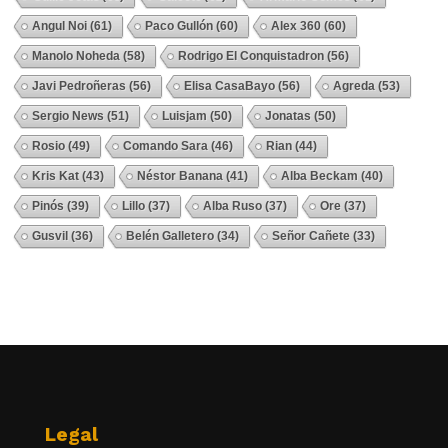
Angul Noi
(61)
Paco Gullón
(60)
Alex 360
(60)
Manolo Noheda
(58)
Rodrigo El Conquistadron
(56)
Javi Pedroñeras
(56)
Elisa CasaBayo
(56)
Agreda
(53)
Sergio News
(51)
Luisjam
(50)
Jonatas
(50)
Rosio
(49)
Comando Sara
(46)
Rian
(44)
Kris Kat
(43)
Néstor Banana
(41)
Alba Beckam
(40)
Pinós
(39)
Lillo
(37)
Alba Ruso
(37)
Ore
(37)
Gusvil
(36)
Belén Galletero
(34)
Señor Cañete
(33)
Ver Todos
Legal