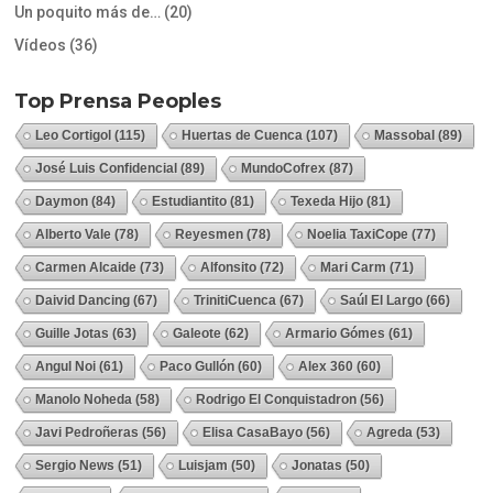
Un poquito más de…
(20)
Vídeos
(36)
Top Prensa Peoples
Leo Cortigol
(115)
Huertas de Cuenca
(107)
Massobal
(89)
José Luis Confidencial
(89)
MundoCofrex
(87)
Daymon
(84)
Estudiantito
(81)
Texeda Hijo
(81)
Alberto Vale
(78)
Reyesmen
(78)
Noelia TaxiCope
(77)
Carmen Alcaide
(73)
Alfonsito
(72)
Mari Carm
(71)
Daivid Dancing
(67)
TrinitiCuenca
(67)
Saúl El Largo
(66)
Guille Jotas
(63)
Galeote
(62)
Armario Gómes
(61)
Angul Noi
(61)
Paco Gullón
(60)
Alex 360
(60)
Manolo Noheda
(58)
Rodrigo El Conquistadron
(56)
Javi Pedroñeras
(56)
Elisa CasaBayo
(56)
Agreda
(53)
Sergio News
(51)
Luisjam
(50)
Jonatas
(50)