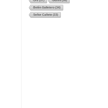
Ore
(37)
Gusvil
(36)
Belén Galletero
(34)
Señor Cañete
(33)
Ver Todos