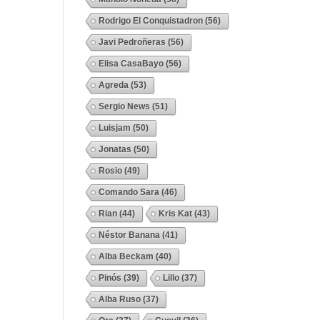
Rodrigo El Conquistadron
(56)
Javi Pedroñeras
(56)
Elisa CasaBayo
(56)
Agreda
(53)
Sergio News
(51)
Luisjam
(50)
Jonatas
(50)
Rosio
(49)
Comando Sara
(46)
Rian
(44)
Kris Kat
(43)
Néstor Banana
(41)
Alba Beckam
(40)
Pinós
(39)
Lillo
(37)
Alba Ruso
(37)