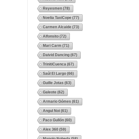
Reyesmen
(78)
Noelia TaxiCope
(77)
Carmen Alcaide
(73)
Alfonsito
(72)
Mari Carm
(71)
Daivid Dancing
(67)
TrinitiCuenca
(67)
Saúl El Largo
(66)
Guille Jotas
(63)
Galeote
(62)
Armario Gómes
(61)
Angul Noi
(61)
Paco Gullón
(60)
Alex 360
(59)
Manolo Noheda
(58)