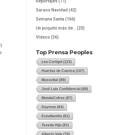
Reportajes
(71)
Saraos Navidad
(42)
Semana Santa
(166)
Un poquito más de…
(20)
Vídeos
(36)
El
Top Prensa Peoples
o
Leo Cortigol
(115)
Huertas de Cuenca
(107)
Massobal
(89)
José Luis Confidencial
(89)
MundoCofrex
(87)
Daymon
(84)
Estudiantito
(81)
Texeda Hijo
(81)
Alberto Vale
(78)