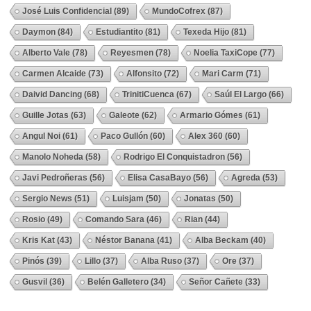
José Luis Confidencial
(89)
MundoCofrex
(87)
Daymon
(84)
Estudiantito
(81)
Texeda Hijo
(81)
Alberto Vale
(78)
Reyesmen
(78)
Noelia TaxiCope
(77)
Carmen Alcaide
(73)
Alfonsito
(72)
Mari Carm
(71)
Daivid Dancing
(68)
TrinitiCuenca
(67)
Saúl El Largo
(66)
Guille Jotas
(63)
Galeote
(62)
Armario Gómes
(61)
Angul Noi
(61)
Paco Gullón
(60)
Alex 360
(60)
Manolo Noheda
(58)
Rodrigo El Conquistadron
(56)
Javi Pedroñeras
(56)
Elisa CasaBayo
(56)
Agreda
(53)
Sergio News
(51)
Luisjam
(50)
Jonatas
(50)
Rosio
(49)
Comando Sara
(46)
Rian
(44)
Kris Kat
(43)
Néstor Banana
(41)
Alba Beckam
(40)
Pinós
(39)
Lillo
(37)
Alba Ruso
(37)
Ore
(37)
Gusvil
(36)
Belén Galletero
(34)
Señor Cañete
(33)
Ver Todos