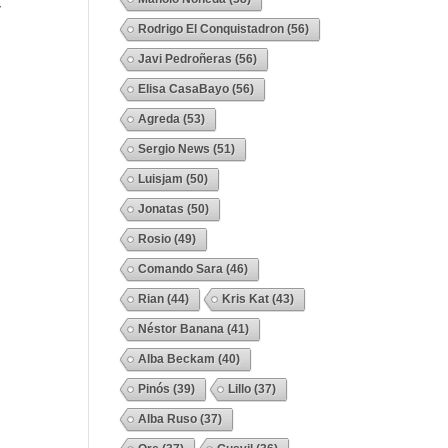
r
Rodrigo El Conquistadron
(56)
Javi Pedroñeras
(56)
Elisa CasaBayo
(56)
Agreda
(53)
Sergio News
(51)
Luisjam
(50)
Jonatas
(50)
Rosio
(49)
Comando Sara
(46)
Rian
(44)
Kris Kat
(43)
Néstor Banana
(41)
Alba Beckam
(40)
Pinós
(39)
Lillo
(37)
Alba Ruso
(37)