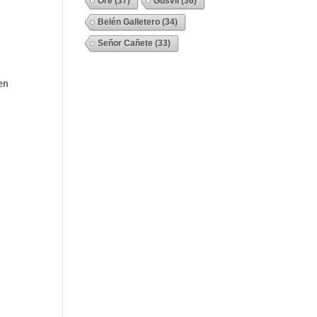
Ore
(37)
Gusvil
(36)
Belén Galletero
(34)
Señor Cañete
(33)
Ver Todos
en