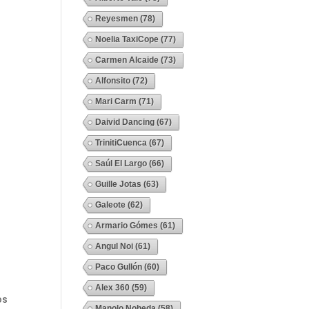
Reyesmen
(78)
Noelia TaxiCope
(77)
Carmen Alcaide
(73)
Alfonsito
(72)
Mari Carm
(71)
Daivid Dancing
(67)
TrinitiCuenca
(67)
Saúl El Largo
(66)
Guille Jotas
(63)
Galeote
(62)
Armario Gómes
(61)
Angul Noi
(61)
Paco Gullón
(60)
Alex 360
(59)
os
Manolo Noheda
(58)