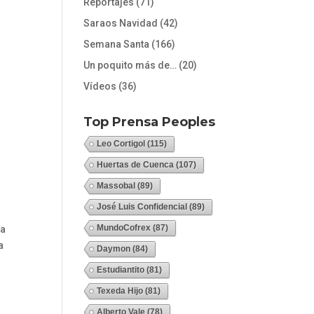
Reportajes
(71)
Saraos Navidad
(42)
Semana Santa
(166)
Un poquito más de…
(20)
Vídeos
(36)
Top Prensa Peoples
Leo Cortigol
(115)
Huertas de Cuenca
(107)
Massobal
(89)
José Luis Confidencial
(89)
MundoCofrex
(87)
ja
a
Daymon
(84)
Estudiantito
(81)
Texeda Hijo
(81)
Alberto Vale
(78)