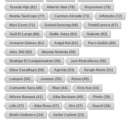
Texeda Hijo
(81)
Alberto Vale
(78)
Reyesmen
(78)
Noelia TaxiCope
(77)
Carmen Alcaide
(73)
Alfonsito
(72)
Mari Carm
(71)
Daivid Dancing
(68)
TrinitiCuenca
(67)
Saúl El Largo
(66)
Guille Jotas
(63)
Galeote
(62)
Armario Gómes
(61)
Angul Noi
(61)
Paco Gullón
(60)
Alex 360
(60)
Manolo Noheda
(58)
Rodrigo El Conquistadron
(56)
Javi Pedroñeras
(56)
Elisa CasaBayo
(56)
Agreda
(53)
Sergio News
(51)
Luisjam
(50)
Jonatas
(50)
Rosio
(49)
Comando Sara
(46)
Rian
(44)
Kris Kat
(43)
Néstor Banana
(41)
Alba Beckam
(40)
Pinós
(39)
Lillo
(37)
Alba Ruso
(37)
Ore
(37)
Gusvil
(36)
Belén Galletero
(34)
Señor Cañete
(33)
Ver Todos