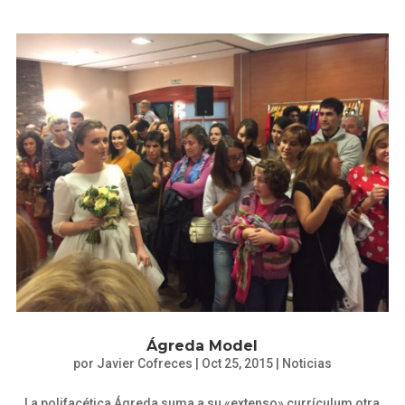
Ágreda Model
por
Javier Cofreces
|
Oct 25, 2015
|
Noticias
La polifacética Ágreda suma a su «extenso» currículum otra