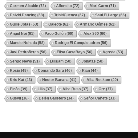
Carmen Alcaide
(73)
Alfonsito
(72)
Mari Carm
(71)
Daivid Dancing
(68)
TrinitiCuenca
(67)
Saúl El Largo
(66)
Guille Jotas
(63)
Galeote
(62)
Armario Gómes
(61)
Angul Noi
(61)
Paco Gullón
(60)
Alex 360
(60)
Manolo Noheda
(58)
Rodrigo El Conquistadron
(56)
Javi Pedroñeras
(56)
Elisa CasaBayo
(56)
Agreda
(53)
Sergio News
(51)
Luisjam
(50)
Jonatas
(50)
Rosio
(49)
Comando Sara
(46)
Rian
(44)
Kris Kat
(43)
Néstor Banana
(41)
Alba Beckam
(40)
Pinós
(39)
Lillo
(37)
Alba Ruso
(37)
Ore
(37)
Gusvil
(36)
Belén Galletero
(34)
Señor Cañete
(33)
Ver Todos