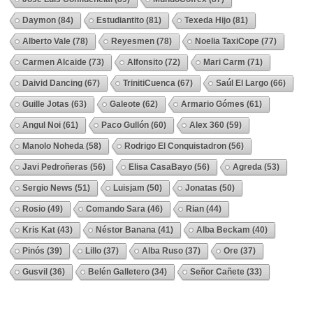
Daymon
(84)
Estudiantito
(81)
Texeda Hijo
(81)
Alberto Vale
(78)
Reyesmen
(78)
Noelia TaxiCope
(77)
Carmen Alcaide
(73)
Alfonsito
(72)
Mari Carm
(71)
Daivid Dancing
(67)
TrinitiCuenca
(67)
Saúl El Largo
(66)
Guille Jotas
(63)
Galeote
(62)
Armario Gómes
(61)
Angul Noi
(61)
Paco Gullón
(60)
Alex 360
(59)
Manolo Noheda
(58)
Rodrigo El Conquistadron
(56)
Javi Pedroñeras
(56)
Elisa CasaBayo
(56)
Agreda
(53)
Sergio News
(51)
Luisjam
(50)
Jonatas
(50)
Rosio
(49)
Comando Sara
(46)
Rian
(44)
Kris Kat
(43)
Néstor Banana
(41)
Alba Beckam
(40)
Pinós
(39)
Lillo
(37)
Alba Ruso
(37)
Ore
(37)
Gusvil
(36)
Belén Galletero
(34)
Señor Cañete
(33)
Ver Todos