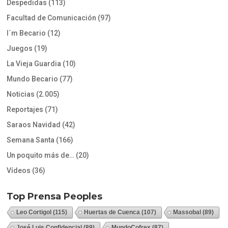
Despedidas
(113)
Facultad de Comunicación
(97)
I´m Becario
(12)
Juegos
(19)
La Vieja Guardia
(10)
Mundo Becario
(77)
Noticias
(2.005)
Reportajes
(71)
Saraos Navidad
(42)
Semana Santa
(166)
Un poquito más de…
(20)
Vídeos
(36)
Top Prensa Peoples
Leo Cortigol
(115)
Huertas de Cuenca
(107)
Massobal
(89)
José Luis Confidencial
(89)
MundoCofrex
(87)