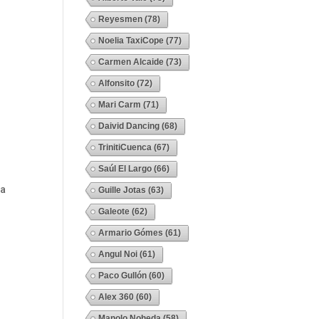
Reyesmen
(78)
Noelia TaxiCope
(77)
Carmen Alcaide
(73)
Alfonsito
(72)
Mari Carm
(71)
Daivid Dancing
(68)
TrinitiCuenca
(67)
Saúl El Largo
(66)
 a
Guille Jotas
(63)
Galeote
(62)
Armario Gómes
(61)
Angul Noi
(61)
Paco Gullón
(60)
Alex 360
(60)
Manolo Noheda
(58)