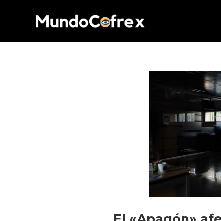
El «Apagón» afe