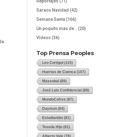
Reportajes
(71)
Saraos Navidad
(42)
Semana Santa
(166)
Un poquito más de…
(20)
Vídeos
(36)
da
Top Prensa Peoples
Leo Cortigol
(115)
Huertas de Cuenca
(107)
Massobal
(89)
José Luis Confidencial
(89)
MundoCofrex
(87)
Daymon
(84)
Estudiantito
(81)
Texeda Hijo
(81)
Alberto Vale
(78)