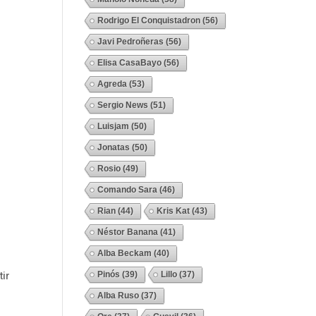
Rodrigo El Conquistadron
(56)
Javi Pedroñeras
(56)
Elisa CasaBayo
(56)
Agreda
(53)
Sergio News
(51)
Luisjam
(50)
Jonatas
(50)
Rosio
(49)
Comando Sara
(46)
Rian
(44)
Kris Kat
(43)
Néstor Banana
(41)
Alba Beckam
(40)
Pinós
(39)
Lillo
(37)
tir
Alba Ruso
(37)