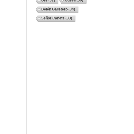
Ore
(37)
Gusvil
(36)
Belén Galletero
(34)
Señor Cañete
(33)
Ver Todos