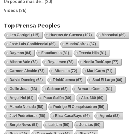
Un poquito más de…
(20)
Vídeos
(36)
Top Prensa Peoples
Leo Cortigol
(115)
Huertas de Cuenca
(107)
Massobal
(89)
José Luis Confidencial
(89)
MundoCofrex
(87)
Daymon
(84)
Estudiantito
(81)
Texeda Hijo
(81)
Alberto Vale
(78)
Reyesmen
(78)
Noelia TaxiCope
(77)
Carmen Alcaide
(73)
Alfonsito
(72)
Mari Carm
(71)
Daivid Dancing
(68)
TrinitiCuenca
(67)
Saúl El Largo
(66)
Guille Jotas
(63)
Galeote
(62)
Armario Gómes
(61)
Angul Noi
(61)
Paco Gullón
(60)
Alex 360
(60)
Manolo Noheda
(58)
Rodrigo El Conquistadron
(56)
Javi Pedroñeras
(56)
Elisa CasaBayo
(56)
Agreda
(53)
Sergio News
(51)
Luisjam
(50)
Jonatas
(50)
Rosio
(49)
Comando Sara
(46)
Rian
(44)