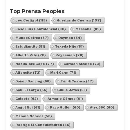
Top Prensa Peoples
Leo Cortigol
(115)
Huertas de Cuenca
(107)
José Luis Confidencial
(90)
Massobal
(89)
MundoCofrex
(87)
Daymon
(84)
Estudiantito
(81)
Texeda Hijo
(81)
Alberto Vale
(78)
Reyesmen
(78)
Noelia TaxiCope
(77)
Carmen Alcaide
(73)
Alfonsito
(72)
Mari Carm
(71)
Daivid Dancing
(68)
TrinitiCuenca
(67)
Saúl El Largo
(66)
Guille Jotas
(63)
Galeote
(62)
Armario Gómes
(61)
Angul Noi
(61)
Paco Gullón
(60)
Alex 360
(60)
Manolo Noheda
(58)
Rodrigo El Conquistadron
(56)