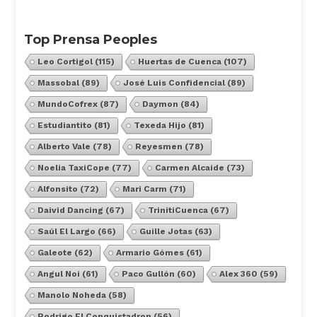
Top Prensa Peoples
Leo Cortigol
(115)
Huertas de Cuenca
(107)
Massobal
(89)
José Luis Confidencial
(89)
MundoCofrex
(87)
Daymon
(84)
Estudiantito
(81)
Texeda Hijo
(81)
Alberto Vale
(78)
Reyesmen
(78)
Noelia TaxiCope
(77)
Carmen Alcaide
(73)
Alfonsito
(72)
Mari Carm
(71)
Daivid Dancing
(67)
TrinitiCuenca
(67)
Saúl El Largo
(66)
Guille Jotas
(63)
Galeote
(62)
Armario Gómes
(61)
Angul Noi
(61)
Paco Gullón
(60)
Alex 360
(59)
Manolo Noheda
(58)
Rodrigo El Conquistadron
(56)