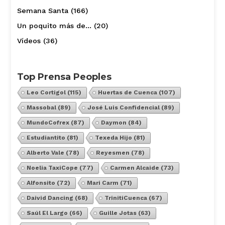
Semana Santa
(166)
Un poquito más de…
(20)
Vídeos
(36)
Top Prensa Peoples
Leo Cortigol
(115)
Huertas de Cuenca
(107)
Massobal
(89)
José Luis Confidencial
(89)
MundoCofrex
(87)
Daymon
(84)
Estudiantito
(81)
Texeda Hijo
(81)
Alberto Vale
(78)
Reyesmen
(78)
Noelia TaxiCope
(77)
Carmen Alcaide
(73)
Alfonsito
(72)
Mari Carm
(71)
Daivid Dancing
(68)
TrinitiCuenca
(67)
Saúl El Largo
(66)
Guille Jotas
(63)