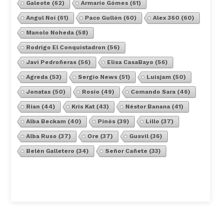
Galeote
(62)
Armario Gómes
(61)
Angul Noi
(61)
Paco Gullón
(60)
Alex 360
(60)
Manolo Noheda
(58)
Rodrigo El Conquistadron
(56)
Javi Pedroñeras
(56)
Elisa CasaBayo
(56)
Agreda
(53)
Sergio News
(51)
Luisjam
(50)
Jonatas
(50)
Rosio
(49)
Comando Sara
(46)
Rian
(44)
Kris Kat
(43)
Néstor Banana
(41)
Alba Beckam
(40)
Pinós
(39)
Lillo
(37)
Alba Ruso
(37)
Ore
(37)
Gusvil
(36)
Belén Galletero
(34)
Señor Cañete
(33)
Ver Todos