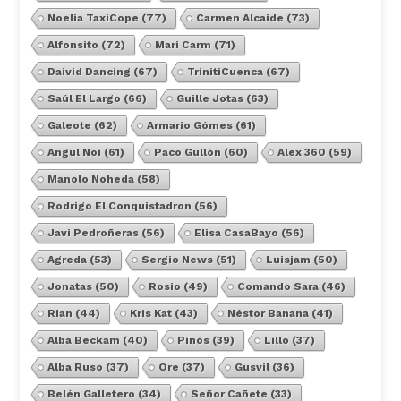
Noelia TaxiCope
(77)
Carmen Alcaide
(73)
Alfonsito
(72)
Mari Carm
(71)
Daivid Dancing
(67)
TrinitiCuenca
(67)
Saúl El Largo
(66)
Guille Jotas
(63)
Galeote
(62)
Armario Gómes
(61)
Angul Noi
(61)
Paco Gullón
(60)
Alex 360
(59)
Manolo Noheda
(58)
Rodrigo El Conquistadron
(56)
Javi Pedroñeras
(56)
Elisa CasaBayo
(56)
Agreda
(53)
Sergio News
(51)
Luisjam
(50)
Jonatas
(50)
Rosio
(49)
Comando Sara
(46)
Rian
(44)
Kris Kat
(43)
Néstor Banana
(41)
Alba Beckam
(40)
Pinós
(39)
Lillo
(37)
Alba Ruso
(37)
Ore
(37)
Gusvil
(36)
Belén Galletero
(34)
Señor Cañete
(33)