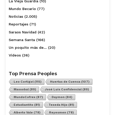
La Vieja Guardia
(10)
Mundo Becario
(77)
Noticias
(2.005)
Reportajes
(71)
Saraos Navidad
(42)
Semana Santa
(166)
Un poquito más de…
(20)
Vídeos
(36)
Top Prensa Peoples
Leo Cortigol
(115)
Huertas de Cuenca
(107)
Massobal
(89)
José Luis Confidencial
(89)
MundoCofrex
(87)
Daymon
(84)
Estudiantito
(81)
Texeda Hijo
(81)
Alberto Vale
(78)
Reyesmen
(78)