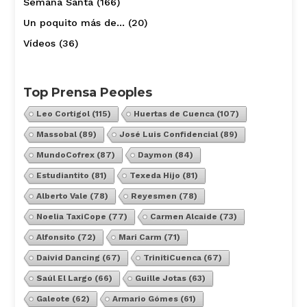
Semana Santa
(166)
Un poquito más de…
(20)
Vídeos
(36)
Top Prensa Peoples
Leo Cortigol
(115)
Huertas de Cuenca
(107)
Massobal
(89)
José Luis Confidencial
(89)
MundoCofrex
(87)
Daymon
(84)
Estudiantito
(81)
Texeda Hijo
(81)
Alberto Vale
(78)
Reyesmen
(78)
Noelia TaxiCope
(77)
Carmen Alcaide
(73)
Alfonsito
(72)
Mari Carm
(71)
Daivid Dancing
(67)
TrinitiCuenca
(67)
Saúl El Largo
(66)
Guille Jotas
(63)
Galeote
(62)
Armario Gómes
(61)