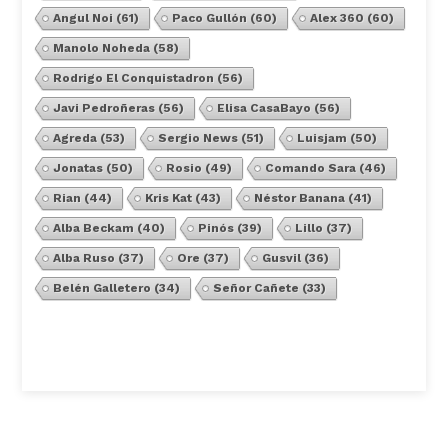
Angul Noi
(61)
Paco Gullón
(60)
Alex 360
(60)
Manolo Noheda
(58)
Rodrigo El Conquistadron
(56)
Javi Pedroñeras
(56)
Elisa CasaBayo
(56)
Agreda
(53)
Sergio News
(51)
Luisjam
(50)
Jonatas
(50)
Rosio
(49)
Comando Sara
(46)
Rian
(44)
Kris Kat
(43)
Néstor Banana
(41)
Alba Beckam
(40)
Pinós
(39)
Lillo
(37)
Alba Ruso
(37)
Ore
(37)
Gusvil
(36)
Belén Galletero
(34)
Señor Cañete
(33)
Ver Todos