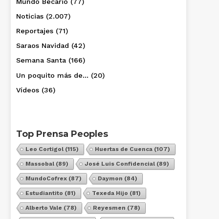
Mundo Becario
(77)
Noticias
(2.007)
Reportajes
(71)
Saraos Navidad
(42)
Semana Santa
(166)
Un poquito más de…
(20)
Vídeos
(36)
Top Prensa Peoples
Leo Cortigol
(115)
Huertas de Cuenca
(107)
Massobal
(89)
José Luis Confidencial
(89)
MundoCofrex
(87)
Daymon
(84)
Estudiantito
(81)
Texeda Hijo
(81)
Alberto Vale
(78)
Reyesmen
(78)