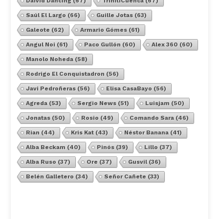
Daivid Dancing
(67)
TrinitiCuenca
(67)
Saúl El Largo
(66)
Guille Jotas
(63)
Galeote
(62)
Armario Gómes
(61)
Angul Noi
(61)
Paco Gullón
(60)
Alex 360
(60)
Manolo Noheda
(58)
Rodrigo El Conquistadron
(56)
Javi Pedroñeras
(56)
Elisa CasaBayo
(56)
Agreda
(53)
Sergio News
(51)
Luisjam
(50)
Jonatas
(50)
Rosio
(49)
Comando Sara
(46)
Rian
(44)
Kris Kat
(43)
Néstor Banana
(41)
Alba Beckam
(40)
Pinós
(39)
Lillo
(37)
Alba Ruso
(37)
Ore
(37)
Gusvil
(36)
Belén Galletero
(34)
Señor Cañete
(33)
Ver Todos