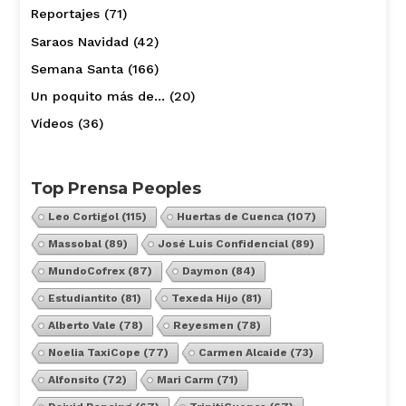
Reportajes
(71)
Saraos Navidad
(42)
Semana Santa
(166)
Un poquito más de…
(20)
Vídeos
(36)
Top Prensa Peoples
Leo Cortigol
(115)
Huertas de Cuenca
(107)
Massobal
(89)
José Luis Confidencial
(89)
MundoCofrex
(87)
Daymon
(84)
Estudiantito
(81)
Texeda Hijo
(81)
Alberto Vale
(78)
Reyesmen
(78)
Noelia TaxiCope
(77)
Carmen Alcaide
(73)
Alfonsito
(72)
Mari Carm
(71)