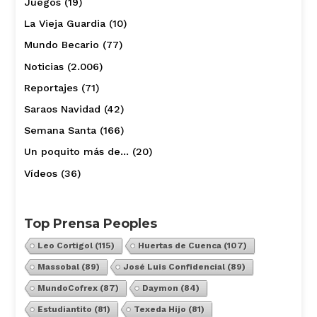
Juegos
(19)
La Vieja Guardia
(10)
Mundo Becario
(77)
Noticias
(2.006)
Reportajes
(71)
Saraos Navidad
(42)
Semana Santa
(166)
Un poquito más de…
(20)
Vídeos
(36)
Top Prensa Peoples
Leo Cortigol
(115)
Huertas de Cuenca
(107)
Massobal
(89)
José Luis Confidencial
(89)
MundoCofrex
(87)
Daymon
(84)
Estudiantito
(81)
Texeda Hijo
(81)