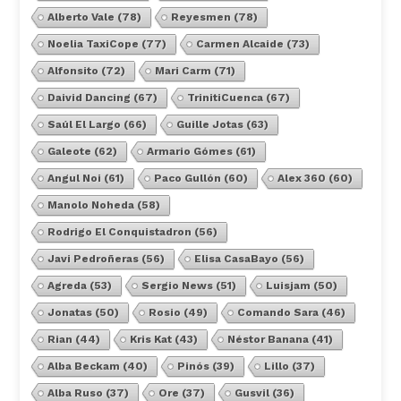
Alberto Vale
(78)
Reyesmen
(78)
Noelia TaxiCope
(77)
Carmen Alcaide
(73)
Alfonsito
(72)
Mari Carm
(71)
Daivid Dancing
(67)
TrinitiCuenca
(67)
Saúl El Largo
(66)
Guille Jotas
(63)
Galeote
(62)
Armario Gómes
(61)
Angul Noi
(61)
Paco Gullón
(60)
Alex 360
(60)
Manolo Noheda
(58)
Rodrigo El Conquistadron
(56)
Javi Pedroñeras
(56)
Elisa CasaBayo
(56)
Agreda
(53)
Sergio News
(51)
Luisjam
(50)
Jonatas
(50)
Rosio
(49)
Comando Sara
(46)
Rian
(44)
Kris Kat
(43)
Néstor Banana
(41)
Alba Beckam
(40)
Pinós
(39)
Lillo
(37)
Alba Ruso
(37)
Ore
(37)
Gusvil
(36)