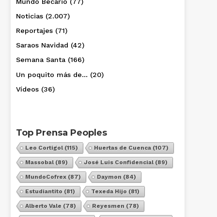
Mundo Becario
(77)
Noticias
(2.007)
Reportajes
(71)
Saraos Navidad
(42)
Semana Santa
(166)
Un poquito más de…
(20)
Vídeos
(36)
Top Prensa Peoples
Leo Cortigol
(115)
Huertas de Cuenca
(107)
Massobal
(89)
José Luis Confidencial
(89)
MundoCofrex
(87)
Daymon
(84)
Estudiantito
(81)
Texeda Hijo
(81)
Alberto Vale
(78)
Reyesmen
(78)