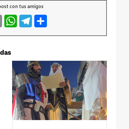
ost con tus amigos
er
Email
WhatsApp
Telegram
Compartir
adas