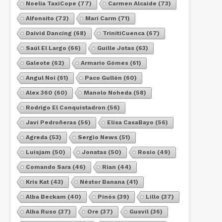
Noelia TaxiCope
(77)
Carmen Alcaide
(73)
Alfonsito
(72)
Mari Carm
(71)
Daivid Dancing
(68)
TrinitiCuenca
(67)
Saúl El Largo
(66)
Guille Jotas
(63)
Galeote
(62)
Armario Gómes
(61)
Angul Noi
(61)
Paco Gullón
(60)
Alex 360
(60)
Manolo Noheda
(58)
Rodrigo El Conquistadron
(56)
Javi Pedroñeras
(56)
Elisa CasaBayo
(56)
Agreda
(53)
Sergio News
(51)
Luisjam
(50)
Jonatas
(50)
Rosio
(49)
Comando Sara
(46)
Rian
(44)
Kris Kat
(43)
Néstor Banana
(41)
Alba Beckam
(40)
Pinós
(39)
Lillo
(37)
Alba Ruso
(37)
Ore
(37)
Gusvil
(36)