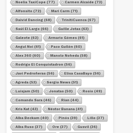
Noelia TaxiCope
(77)
Carmen Alcaide
(73)
Alfonsito
(72)
Mari Carm
(71)
Daivid Dancing
(68)
TrinitiCuenca
(67)
Saúl El Largo
(66)
Guille Jotas
(63)
Galeote
(62)
Armario Gómes
(61)
Angul Noi
(61)
Paco Gullón
(60)
Alex 360
(60)
Manolo Noheda
(58)
Rodrigo El Conquistadron
(56)
Javi Pedroñeras
(56)
Elisa CasaBayo
(56)
Agreda
(53)
Sergio News
(51)
Luisjam
(50)
Jonatas
(50)
Rosio
(49)
Comando Sara
(46)
Rian
(44)
Kris Kat
(43)
Néstor Banana
(41)
Alba Beckam
(40)
Pinós
(39)
Lillo
(37)
Alba Ruso
(37)
Ore
(37)
Gusvil
(36)