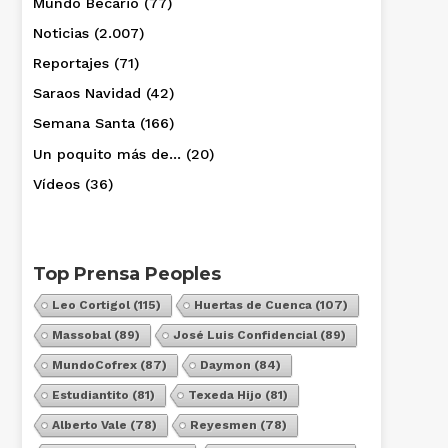
Mundo Becario
(77)
Noticias
(2.007)
Reportajes
(71)
Saraos Navidad
(42)
Semana Santa
(166)
Un poquito más de…
(20)
Vídeos
(36)
Top Prensa Peoples
Leo Cortigol
(115)
Huertas de Cuenca
(107)
Massobal
(89)
José Luis Confidencial
(89)
MundoCofrex
(87)
Daymon
(84)
Estudiantito
(81)
Texeda Hijo
(81)
Alberto Vale
(78)
Reyesmen
(78)