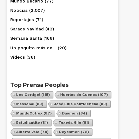
Mundo Becario
(77)
Noticias
(2.007)
Reportajes
(71)
Saraos Navidad
(42)
Semana Santa
(166)
Un poquito más de…
(20)
Vídeos
(36)
Top Prensa Peoples
Leo Cortigol
(115)
Huertas de Cuenca
(107)
Massobal
(89)
José Luis Confidencial
(89)
MundoCofrex
(87)
Daymon
(84)
Estudiantito
(81)
Texeda Hijo
(81)
Alberto Vale
(78)
Reyesmen
(78)