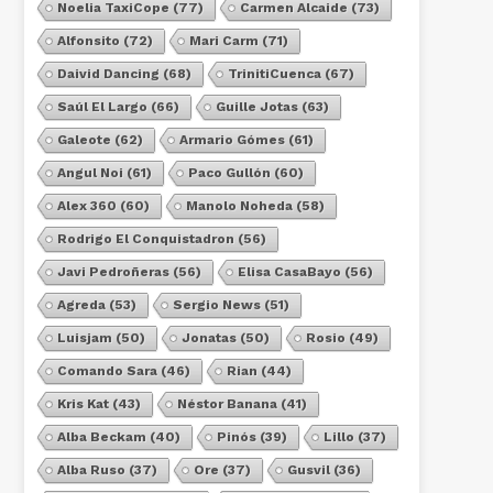
Noelia TaxiCope
(77)
Carmen Alcaide
(73)
Alfonsito
(72)
Mari Carm
(71)
Daivid Dancing
(68)
TrinitiCuenca
(67)
Saúl El Largo
(66)
Guille Jotas
(63)
Galeote
(62)
Armario Gómes
(61)
Angul Noi
(61)
Paco Gullón
(60)
Alex 360
(60)
Manolo Noheda
(58)
Rodrigo El Conquistadron
(56)
Javi Pedroñeras
(56)
Elisa CasaBayo
(56)
Agreda
(53)
Sergio News
(51)
Luisjam
(50)
Jonatas
(50)
Rosio
(49)
Comando Sara
(46)
Rian
(44)
Kris Kat
(43)
Néstor Banana
(41)
Alba Beckam
(40)
Pinós
(39)
Lillo
(37)
Alba Ruso
(37)
Ore
(37)
Gusvil
(36)