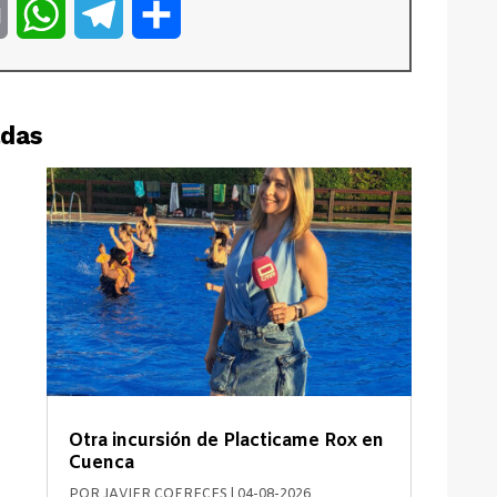
er
Email
WhatsApp
Telegram
Compartir
adas
Otra incursión de Placticame Rox en
Cuenca
POR
JAVIER COFRECES
|
04-08-2026