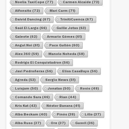
Noelia TaxiCope
(77)
Carmen Alcaide
(73)
Alfonsito
(72)
Mari Carm
(71)
Daivid Dancing
(67)
TrinitiCuenca
(67)
Saúl El Largo
(66)
Guille Jotas
(63)
Galeote
(62)
Armario Gómes
(61)
Angul Noi
(61)
Paco Gullón
(60)
Alex 360
(59)
Manolo Noheda
(58)
Rodrigo El Conquistadron
(56)
Javi Pedroñeras
(56)
Elisa CasaBayo
(56)
Agreda
(53)
Sergio News
(51)
Luisjam
(50)
Jonatas
(50)
Rosio
(49)
Comando Sara
(46)
Rian
(44)
Kris Kat
(43)
Néstor Banana
(41)
Alba Beckam
(40)
Pinós
(39)
Lillo
(37)
Alba Ruso
(37)
Ore
(37)
Gusvil
(36)