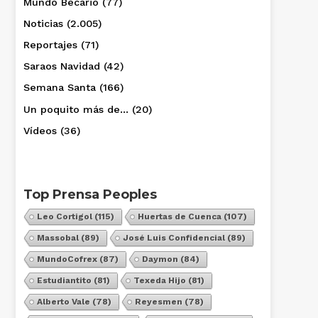
Mundo Becario
(77)
Noticias
(2.005)
Reportajes
(71)
Saraos Navidad
(42)
Semana Santa
(166)
Un poquito más de…
(20)
Vídeos
(36)
Top Prensa Peoples
Leo Cortigol
(115)
Huertas de Cuenca
(107)
Massobal
(89)
José Luis Confidencial
(89)
MundoCofrex
(87)
Daymon
(84)
Estudiantito
(81)
Texeda Hijo
(81)
Alberto Vale
(78)
Reyesmen
(78)