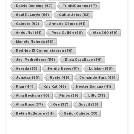
Daivid Dancing
(67)
TrinitiCuenca
(67)
Saúl El Largo
(66)
Guille Jotas
(63)
Galeote
(62)
Armario Gómes
(61)
Angul Noi
(61)
Paco Gullón
(60)
Alex 360
(59)
Manolo Noheda
(58)
Rodrigo El Conquistadron
(56)
Javi Pedroñeras
(56)
Elisa CasaBayo
(56)
Agreda
(53)
Sergio News
(51)
Luisjam
(50)
Jonatas
(50)
Rosio
(49)
Comando Sara
(46)
Rian
(44)
Kris Kat
(43)
Néstor Banana
(41)
Alba Beckam
(40)
Pinós
(39)
Lillo
(37)
Alba Ruso
(37)
Ore
(37)
Gusvil
(36)
Belén Galletero
(34)
Señor Cañete
(33)
Ver Todos