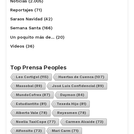
Noticias
(2.005)
Reportajes
(71)
Saraos Navidad
(42)
Semana Santa
(166)
Un poquito más de…
(20)
Vídeos
(36)
Top Prensa Peoples
Leo Cortigol
(115)
Huertas de Cuenca
(107)
Massobal
(89)
José Luis Confidencial
(89)
MundoCofrex
(87)
Daymon
(84)
Estudiantito
(81)
Texeda Hijo
(81)
Alberto Vale
(78)
Reyesmen
(78)
Noelia TaxiCope
(77)
Carmen Alcaide
(73)
Alfonsito
(72)
Mari Carm
(71)