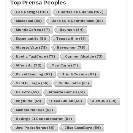
Top Prensa Peoples
Leo Cortigol
(115)
Huertas de Cuenca
(107)
Massobal
(89)
José Luis Confidencial
(89)
MundoCofrex
(87)
Daymon
(84)
Estudiantito
(81)
Texeda Hijo
(81)
Alberto Vale
(78)
Reyesmen
(78)
Noelia TaxiCope
(77)
Carmen Alcaide
(73)
Alfonsito
(72)
Mari Carm
(71)
Daivid Dancing
(67)
TrinitiCuenca
(67)
Saúl El Largo
(66)
Guille Jotas
(63)
Galeote
(62)
Armario Gómes
(61)
Angul Noi
(61)
Paco Gullón
(60)
Alex 360
(59)
Manolo Noheda
(58)
Rodrigo El Conquistadron
(56)
Javi Pedroñeras
(56)
Elisa CasaBayo
(56)