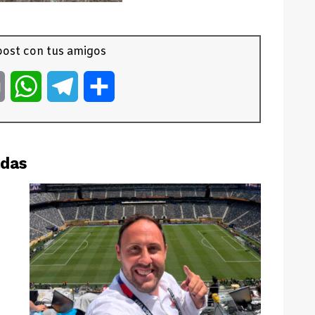
ost con tus amigos
er
Email
WhatsApp
Telegram
Compartir
adas