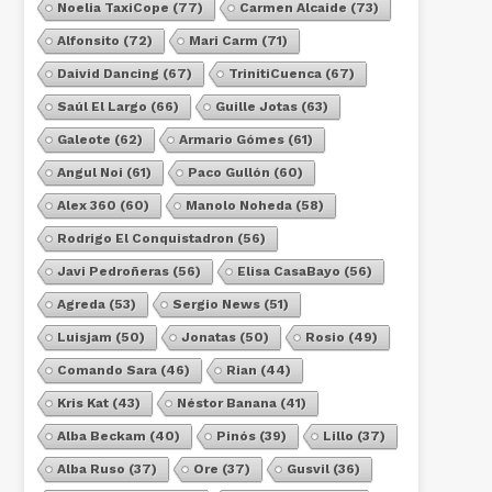
Noelia TaxiCope
(77)
Carmen Alcaide
(73)
Alfonsito
(72)
Mari Carm
(71)
Daivid Dancing
(67)
TrinitiCuenca
(67)
Saúl El Largo
(66)
Guille Jotas
(63)
Galeote
(62)
Armario Gómes
(61)
Angul Noi
(61)
Paco Gullón
(60)
Alex 360
(60)
Manolo Noheda
(58)
Rodrigo El Conquistadron
(56)
Javi Pedroñeras
(56)
Elisa CasaBayo
(56)
Agreda
(53)
Sergio News
(51)
Luisjam
(50)
Jonatas
(50)
Rosio
(49)
Comando Sara
(46)
Rian
(44)
Kris Kat
(43)
Néstor Banana
(41)
Alba Beckam
(40)
Pinós
(39)
Lillo
(37)
Alba Ruso
(37)
Ore
(37)
Gusvil
(36)