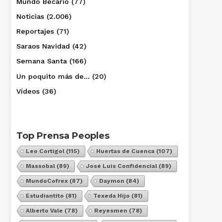
Mundo Becario
(77)
Noticias
(2.006)
Reportajes
(71)
Saraos Navidad
(42)
Semana Santa
(166)
Un poquito más de…
(20)
Vídeos
(36)
Top Prensa Peoples
Leo Cortigol
(115)
Huertas de Cuenca
(107)
Massobal
(89)
José Luis Confidencial
(89)
MundoCofrex
(87)
Daymon
(84)
Estudiantito
(81)
Texeda Hijo
(81)
Alberto Vale
(78)
Reyesmen
(78)