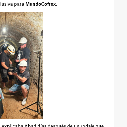
clusiva para
MundoCofrex
.
 explicaba Abad días después de un rodaje que