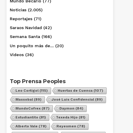
Mundo Becario
(77)
Noticias
(2.005)
Reportajes
(71)
Saraos Navidad
(42)
Semana Santa
(166)
Un poquito más de…
(20)
Vídeos
(36)
Top Prensa Peoples
Leo Cortigol
(115)
Huertas de Cuenca
(107)
Massobal
(89)
José Luis Confidencial
(89)
MundoCofrex
(87)
Daymon
(84)
Estudiantito
(81)
Texeda Hijo
(81)
Alberto Vale
(78)
Reyesmen
(78)