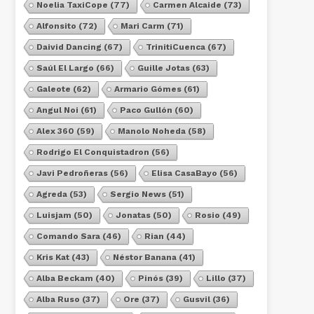
Noelia TaxiCope
(77)
Carmen Alcaide
(73)
Alfonsito
(72)
Mari Carm
(71)
Daivid Dancing
(67)
TrinitiCuenca
(67)
Saúl El Largo
(66)
Guille Jotas
(63)
Galeote
(62)
Armario Gómes
(61)
Angul Noi
(61)
Paco Gullón
(60)
Alex 360
(59)
Manolo Noheda
(58)
Rodrigo El Conquistadron
(56)
Javi Pedroñeras
(56)
Elisa CasaBayo
(56)
Agreda
(53)
Sergio News
(51)
Luisjam
(50)
Jonatas
(50)
Rosio
(49)
Comando Sara
(46)
Rian
(44)
Kris Kat
(43)
Néstor Banana
(41)
Alba Beckam
(40)
Pinós
(39)
Lillo
(37)
Alba Ruso
(37)
Ore
(37)
Gusvil
(36)