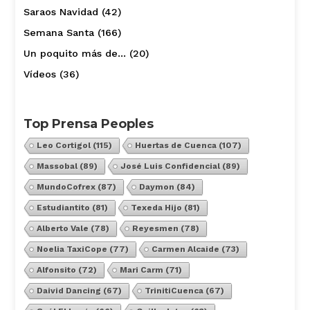
Saraos Navidad
(42)
Semana Santa
(166)
Un poquito más de…
(20)
Vídeos
(36)
Top Prensa Peoples
Leo Cortigol
(115)
Huertas de Cuenca
(107)
Massobal
(89)
José Luis Confidencial
(89)
MundoCofrex
(87)
Daymon
(84)
Estudiantito
(81)
Texeda Hijo
(81)
Alberto Vale
(78)
Reyesmen
(78)
Noelia TaxiCope
(77)
Carmen Alcaide
(73)
Alfonsito
(72)
Mari Carm
(71)
Daivid Dancing
(67)
TrinitiCuenca
(67)