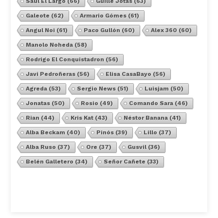
Saúl El Largo
(66)
Guille Jotas
(63)
Galeote
(62)
Armario Gómes
(61)
Angul Noi
(61)
Paco Gullón
(60)
Alex 360
(60)
Manolo Noheda
(58)
Rodrigo El Conquistadron
(56)
Javi Pedroñeras
(56)
Elisa CasaBayo
(56)
Agreda
(53)
Sergio News
(51)
Luisjam
(50)
Jonatas
(50)
Rosio
(49)
Comando Sara
(46)
Rian
(44)
Kris Kat
(43)
Néstor Banana
(41)
Alba Beckam
(40)
Pinós
(39)
Lillo
(37)
Alba Ruso
(37)
Ore
(37)
Gusvil
(36)
Belén Galletero
(34)
Señor Cañete
(33)
Ver Todos