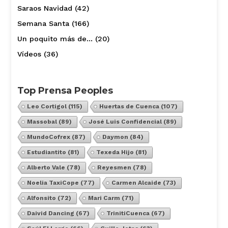
Saraos Navidad
(42)
Semana Santa
(166)
Un poquito más de…
(20)
Vídeos
(36)
Top Prensa Peoples
Leo Cortigol
(115)
Huertas de Cuenca
(107)
Massobal
(89)
José Luis Confidencial
(89)
MundoCofrex
(87)
Daymon
(84)
Estudiantito
(81)
Texeda Hijo
(81)
Alberto Vale
(78)
Reyesmen
(78)
Noelia TaxiCope
(77)
Carmen Alcaide
(73)
Alfonsito
(72)
Mari Carm
(71)
Daivid Dancing
(67)
TrinitiCuenca
(67)