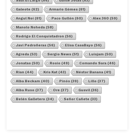
Saúl El Largo
(66)
Guille Jotas
(63)
Galeote
(62)
Armario Gómes
(61)
Angul Noi
(61)
Paco Gullón
(60)
Alex 360
(59)
Manolo Noheda
(58)
Rodrigo El Conquistadron
(56)
Javi Pedroñeras
(56)
Elisa CasaBayo
(56)
Agreda
(53)
Sergio News
(51)
Luisjam
(50)
Jonatas
(50)
Rosio
(49)
Comando Sara
(46)
Rian
(44)
Kris Kat
(43)
Néstor Banana
(41)
Alba Beckam
(40)
Pinós
(39)
Lillo
(37)
Alba Ruso
(37)
Ore
(37)
Gusvil
(36)
Belén Galletero
(34)
Señor Cañete
(33)
Ver Todos