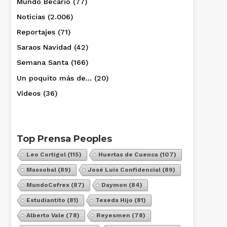
Mundo Becario
(77)
Noticias
(2.006)
Reportajes
(71)
Saraos Navidad
(42)
Semana Santa
(166)
Un poquito más de…
(20)
Vídeos
(36)
Top Prensa Peoples
Leo Cortigol
(115)
Huertas de Cuenca
(107)
Massobal
(89)
José Luis Confidencial
(89)
MundoCofrex
(87)
Daymon
(84)
Estudiantito
(81)
Texeda Hijo
(81)
Alberto Vale
(78)
Reyesmen
(78)