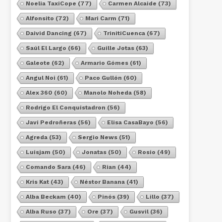
Noelia TaxiCope
(77)
Carmen Alcaide
(73)
Alfonsito
(72)
Mari Carm
(71)
Daivid Dancing
(67)
TrinitiCuenca
(67)
Saúl El Largo
(66)
Guille Jotas
(63)
Galeote
(62)
Armario Gómes
(61)
Angul Noi
(61)
Paco Gullón
(60)
Alex 360
(60)
Manolo Noheda
(58)
Rodrigo El Conquistadron
(56)
Javi Pedroñeras
(56)
Elisa CasaBayo
(56)
Agreda
(53)
Sergio News
(51)
Luisjam
(50)
Jonatas
(50)
Rosio
(49)
Comando Sara
(46)
Rian
(44)
Kris Kat
(43)
Néstor Banana
(41)
Alba Beckam
(40)
Pinós
(39)
Lillo
(37)
Alba Ruso
(37)
Ore
(37)
Gusvil
(36)