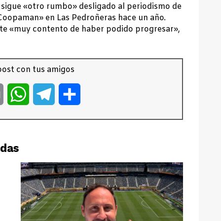
 sigue «otro rumbo» desligado al periodismo de
Coopaman» en Las Pedroñeras hace un año.
ente «muy contento de haber podido progresar»,
ost con tus amigos
er
Email
WhatsApp
Telegram
Compartir
adas