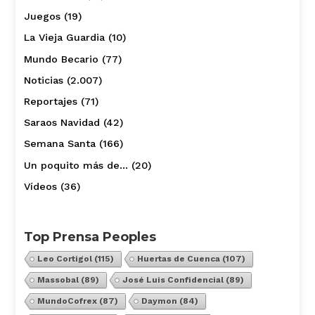
Juegos
(19)
La Vieja Guardia
(10)
Mundo Becario
(77)
Noticias
(2.007)
Reportajes
(71)
Saraos Navidad
(42)
Semana Santa
(166)
Un poquito más de…
(20)
Vídeos
(36)
Top Prensa Peoples
Leo Cortigol
(115)
Huertas de Cuenca
(107)
Massobal
(89)
José Luis Confidencial
(89)
MundoCofrex
(87)
Daymon
(84)