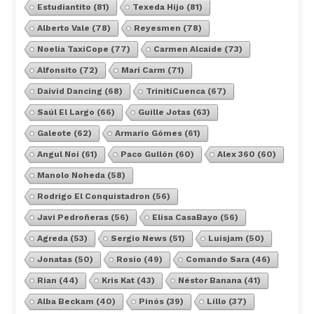
Estudiantito
(81)
Texeda Hijo
(81)
Alberto Vale
(78)
Reyesmen
(78)
Noelia TaxiCope
(77)
Carmen Alcaide
(73)
Alfonsito
(72)
Mari Carm
(71)
Daivid Dancing
(68)
TrinitiCuenca
(67)
Saúl El Largo
(66)
Guille Jotas
(63)
Galeote
(62)
Armario Gómes
(61)
Angul Noi
(61)
Paco Gullón
(60)
Alex 360
(60)
Manolo Noheda
(58)
Rodrigo El Conquistadron
(56)
Javi Pedroñeras
(56)
Elisa CasaBayo
(56)
Agreda
(53)
Sergio News
(51)
Luisjam
(50)
Jonatas
(50)
Rosio
(49)
Comando Sara
(46)
Rian
(44)
Kris Kat
(43)
Néstor Banana
(41)
Alba Beckam
(40)
Pinós
(39)
Lillo
(37)