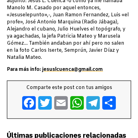
adjunto: Jesús L. Cuenca -o como ya me llamaba
Manolo M. Casado por aquel entonces,
«Jesuselepunto»,-, Juan Ramon Fernandez, Luis «el
profe», José Antonio Marquina (Radio Jábaga),
Alejandro el cubano, Julio Huelves el topógrafo, y
ya agachadas, la jefa Patricia Mateo y Marusela
Gómez… También andaban por ahí pero no salen
en la foto Carlos Iserte, Semprún, Javier Díaz y
Natalia Mateo.
Para más info:
jesuslcuenca@gmail.com
Comparte este post con tus amigos
Facebook
Twitter
Email
WhatsApp
Telegram
Comparti
Últimas publicaciones relacionadas