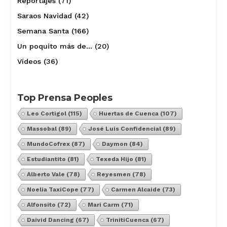
Reportajes
(71)
Saraos Navidad
(42)
Semana Santa
(166)
Un poquito más de…
(20)
Vídeos
(36)
Top Prensa Peoples
Leo Cortigol
(115)
Huertas de Cuenca
(107)
Massobal
(89)
José Luis Confidencial
(89)
MundoCofrex
(87)
Daymon
(84)
Estudiantito
(81)
Texeda Hijo
(81)
Alberto Vale
(78)
Reyesmen
(78)
Noelia TaxiCope
(77)
Carmen Alcaide
(73)
Alfonsito
(72)
Mari Carm
(71)
Daivid Dancing
(67)
TrinitiCuenca
(67)