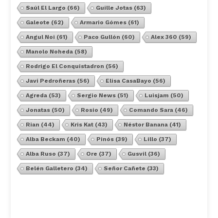
Saúl El Largo
(66)
Guille Jotas
(63)
Galeote
(62)
Armario Gómes
(61)
Angul Noi
(61)
Paco Gullón
(60)
Alex 360
(59)
Manolo Noheda
(58)
Rodrigo El Conquistadron
(56)
Javi Pedroñeras
(56)
Elisa CasaBayo
(56)
Agreda
(53)
Sergio News
(51)
Luisjam
(50)
Jonatas
(50)
Rosio
(49)
Comando Sara
(46)
Rian
(44)
Kris Kat
(43)
Néstor Banana
(41)
Alba Beckam
(40)
Pinós
(39)
Lillo
(37)
Alba Ruso
(37)
Ore
(37)
Gusvil
(36)
Belén Galletero
(34)
Señor Cañete
(33)
Ver Todos