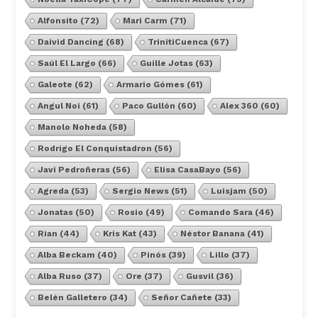
Alfonsito
(72)
Mari Carm
(71)
Daivid Dancing
(68)
TrinitiCuenca
(67)
Saúl El Largo
(66)
Guille Jotas
(63)
Galeote
(62)
Armario Gómes
(61)
Angul Noi
(61)
Paco Gullón
(60)
Alex 360
(60)
Manolo Noheda
(58)
Rodrigo El Conquistadron
(56)
Javi Pedroñeras
(56)
Elisa CasaBayo
(56)
Agreda
(53)
Sergio News
(51)
Luisjam
(50)
Jonatas
(50)
Rosio
(49)
Comando Sara
(46)
Rian
(44)
Kris Kat
(43)
Néstor Banana
(41)
Alba Beckam
(40)
Pinós
(39)
Lillo
(37)
Alba Ruso
(37)
Ore
(37)
Gusvil
(36)
Belén Galletero
(34)
Señor Cañete
(33)