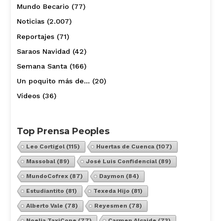
Mundo Becario
(77)
Noticias
(2.007)
Reportajes
(71)
Saraos Navidad
(42)
Semana Santa
(166)
Un poquito más de…
(20)
Vídeos
(36)
Top Prensa Peoples
Leo Cortigol
(115)
Huertas de Cuenca
(107)
Massobal
(89)
José Luis Confidencial
(89)
MundoCofrex
(87)
Daymon
(84)
Estudiantito
(81)
Texeda Hijo
(81)
Alberto Vale
(78)
Reyesmen
(78)
Noelia TaxiCope
(77)
Carmen Alcaide
(73)