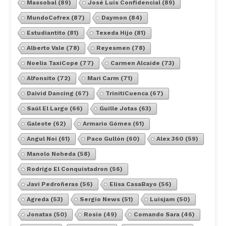
Massobal
(89)
José Luis Confidencial
(89)
MundoCofrex
(87)
Daymon
(84)
Estudiantito
(81)
Texeda Hijo
(81)
Alberto Vale
(78)
Reyesmen
(78)
Noelia TaxiCope
(77)
Carmen Alcaide
(73)
Alfonsito
(72)
Mari Carm
(71)
Daivid Dancing
(67)
TrinitiCuenca
(67)
Saúl El Largo
(66)
Guille Jotas
(63)
Galeote
(62)
Armario Gómes
(61)
Angul Noi
(61)
Paco Gullón
(60)
Alex 360
(59)
Manolo Noheda
(58)
Rodrigo El Conquistadron
(56)
Javi Pedroñeras
(56)
Elisa CasaBayo
(56)
Agreda
(53)
Sergio News
(51)
Luisjam
(50)
Jonatas
(50)
Rosio
(49)
Comando Sara
(46)