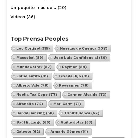
Un poquito más de…
(20)
Vídeos
(36)
Top Prensa Peoples
Leo Cortigol
(115)
Huertas de Cuenca
(107)
Massobal
(89)
José Luis Confidencial
(89)
MundoCofrex
(87)
Daymon
(84)
Estudiantito
(81)
Texeda Hijo
(81)
Alberto Vale
(78)
Reyesmen
(78)
Noelia TaxiCope
(77)
Carmen Alcaide
(73)
Alfonsito
(72)
Mari Carm
(71)
Daivid Dancing
(68)
TrinitiCuenca
(67)
Saúl El Largo
(66)
Guille Jotas
(63)
Galeote
(62)
Armario Gómes
(61)