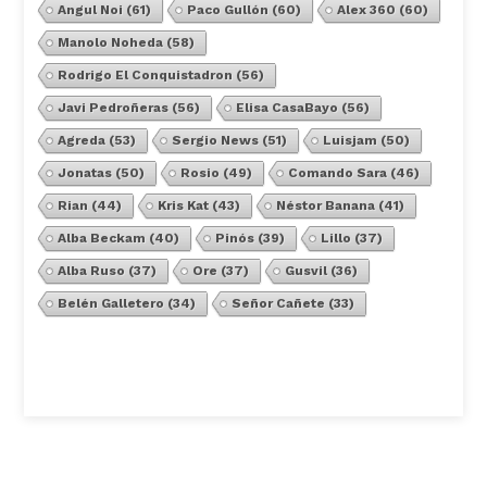
Angul Noi
(61)
Paco Gullón
(60)
Alex 360
(60)
Manolo Noheda
(58)
Rodrigo El Conquistadron
(56)
Javi Pedroñeras
(56)
Elisa CasaBayo
(56)
Agreda
(53)
Sergio News
(51)
Luisjam
(50)
Jonatas
(50)
Rosio
(49)
Comando Sara
(46)
Rian
(44)
Kris Kat
(43)
Néstor Banana
(41)
Alba Beckam
(40)
Pinós
(39)
Lillo
(37)
Alba Ruso
(37)
Ore
(37)
Gusvil
(36)
Belén Galletero
(34)
Señor Cañete
(33)
Ver Todos