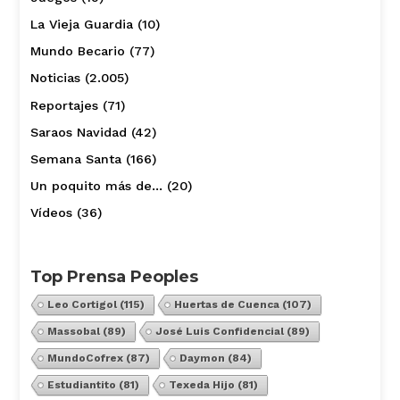
La Vieja Guardia
(10)
Mundo Becario
(77)
Noticias
(2.005)
Reportajes
(71)
Saraos Navidad
(42)
Semana Santa
(166)
Un poquito más de…
(20)
Vídeos
(36)
Top Prensa Peoples
Leo Cortigol
(115)
Huertas de Cuenca
(107)
Massobal
(89)
José Luis Confidencial
(89)
MundoCofrex
(87)
Daymon
(84)
Estudiantito
(81)
Texeda Hijo
(81)