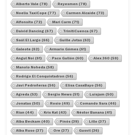
Alberto Vale
(78)
Reyesmen
(78)
Noelia TaxiCope
(77)
Carmen Alcaide
(73)
Alfonsito
(72)
Mari Carm
(71)
Daivid Dancing
(67)
TrinitiCuenca
(67)
Saúl El Largo
(66)
Guille Jotas
(63)
Galeote
(62)
Armario Gómes
(61)
Angul Noi
(61)
Paco Gullón
(60)
Alex 360
(59)
Manolo Noheda
(58)
Rodrigo El Conquistadron
(56)
Javi Pedroñeras
(56)
Elisa CasaBayo
(56)
Agreda
(53)
Sergio News
(51)
Luisjam
(50)
Jonatas
(50)
Rosio
(49)
Comando Sara
(46)
Rian
(44)
Kris Kat
(43)
Néstor Banana
(41)
Alba Beckam
(40)
Pinós
(39)
Lillo
(37)
Alba Ruso
(37)
Ore
(37)
Gusvil
(36)