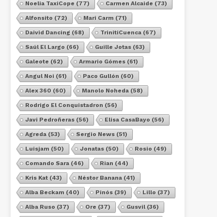
Noelia TaxiCope
(77)
Carmen Alcaide
(73)
Alfonsito
(72)
Mari Carm
(71)
Daivid Dancing
(68)
TrinitiCuenca
(67)
Saúl El Largo
(66)
Guille Jotas
(63)
Galeote
(62)
Armario Gómes
(61)
Angul Noi
(61)
Paco Gullón
(60)
Alex 360
(60)
Manolo Noheda
(58)
Rodrigo El Conquistadron
(56)
Javi Pedroñeras
(56)
Elisa CasaBayo
(56)
Agreda
(53)
Sergio News
(51)
Luisjam
(50)
Jonatas
(50)
Rosio
(49)
Comando Sara
(46)
Rian
(44)
Kris Kat
(43)
Néstor Banana
(41)
Alba Beckam
(40)
Pinós
(39)
Lillo
(37)
Alba Ruso
(37)
Ore
(37)
Gusvil
(36)