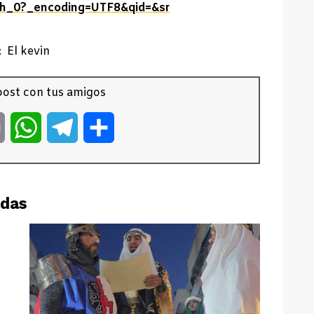
h_0?_encoding=UTF8&qid=&sr
 El kevin
ost con tus amigos
er
Email
WhatsApp
Telegram
Compartir
adas