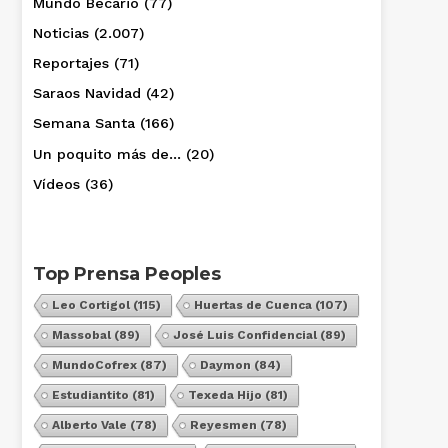
Mundo Becario
(77)
Noticias
(2.007)
Reportajes
(71)
Saraos Navidad
(42)
Semana Santa
(166)
Un poquito más de…
(20)
Vídeos
(36)
Top Prensa Peoples
Leo Cortigol
(115)
Huertas de Cuenca
(107)
Massobal
(89)
José Luis Confidencial
(89)
MundoCofrex
(87)
Daymon
(84)
Estudiantito
(81)
Texeda Hijo
(81)
Alberto Vale
(78)
Reyesmen
(78)