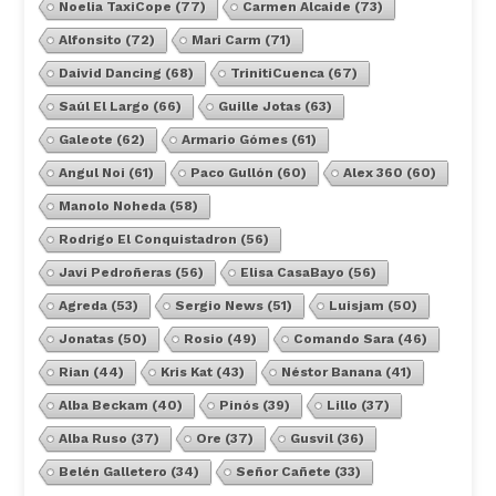
Noelia TaxiCope
(77)
Carmen Alcaide
(73)
Alfonsito
(72)
Mari Carm
(71)
Daivid Dancing
(68)
TrinitiCuenca
(67)
Saúl El Largo
(66)
Guille Jotas
(63)
Galeote
(62)
Armario Gómes
(61)
Angul Noi
(61)
Paco Gullón
(60)
Alex 360
(60)
Manolo Noheda
(58)
Rodrigo El Conquistadron
(56)
Javi Pedroñeras
(56)
Elisa CasaBayo
(56)
Agreda
(53)
Sergio News
(51)
Luisjam
(50)
Jonatas
(50)
Rosio
(49)
Comando Sara
(46)
Rian
(44)
Kris Kat
(43)
Néstor Banana
(41)
Alba Beckam
(40)
Pinós
(39)
Lillo
(37)
Alba Ruso
(37)
Ore
(37)
Gusvil
(36)
Belén Galletero
(34)
Señor Cañete
(33)