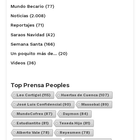
Mundo Becario
(77)
Noticias
(2.008)
Reportajes
(71)
Saraos Navidad
(42)
Semana Santa
(166)
Un poquito más de…
(20)
Vídeos
(36)
Top Prensa Peoples
Leo Cortigol
(115)
Huertas de Cuenca
(107)
José Luis Confidencial
(90)
Massobal
(89)
MundoCofrex
(87)
Daymon
(84)
Estudiantito
(81)
Texeda Hijo
(81)
Alberto Vale
(78)
Reyesmen
(78)