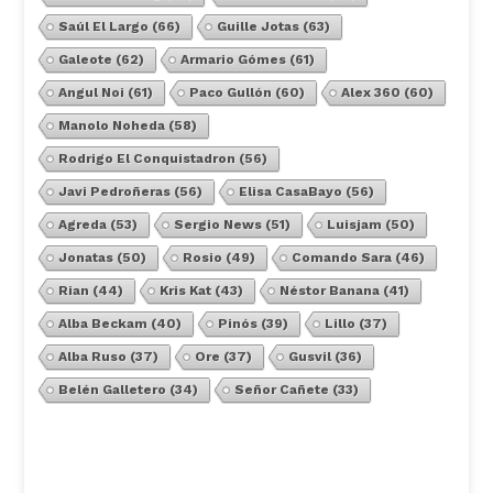
Saúl El Largo
(66)
Guille Jotas
(63)
Galeote
(62)
Armario Gómes
(61)
Angul Noi
(61)
Paco Gullón
(60)
Alex 360
(60)
Manolo Noheda
(58)
Rodrigo El Conquistadron
(56)
Javi Pedroñeras
(56)
Elisa CasaBayo
(56)
Agreda
(53)
Sergio News
(51)
Luisjam
(50)
Jonatas
(50)
Rosio
(49)
Comando Sara
(46)
Rian
(44)
Kris Kat
(43)
Néstor Banana
(41)
Alba Beckam
(40)
Pinós
(39)
Lillo
(37)
Alba Ruso
(37)
Ore
(37)
Gusvil
(36)
Belén Galletero
(34)
Señor Cañete
(33)
Ver Todos