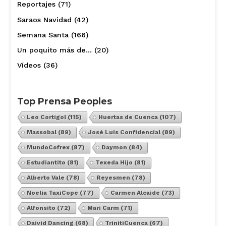
Reportajes
(71)
Saraos Navidad
(42)
Semana Santa
(166)
Un poquito más de…
(20)
Vídeos
(36)
Top Prensa Peoples
Leo Cortigol
(115)
Huertas de Cuenca
(107)
Massobal
(89)
José Luis Confidencial
(89)
MundoCofrex
(87)
Daymon
(84)
Estudiantito
(81)
Texeda Hijo
(81)
Alberto Vale
(78)
Reyesmen
(78)
Noelia TaxiCope
(77)
Carmen Alcaide
(73)
Alfonsito
(72)
Mari Carm
(71)
Daivid Dancing
(68)
TrinitiCuenca
(67)